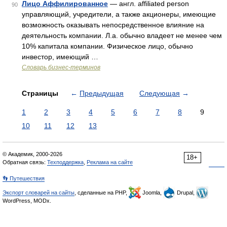
Лицо Аффилированное
— англ. affiliated person
90
управляющий, учредители, а также акционеры, имеющие
возможность оказывать непосредственное влияние на
деятельность компании. Л.а. обычно владеет не менее чем
10% капитала компании. Физическое лицо, обычно
инвестор, имеющий …
Словарь бизнес-терминов
Страницы
←
Предыдущая
Следующая
→
1
2
3
4
5
6
7
8
9
10
11
12
13
© Академик, 2000-2026
18+
Обратная связь:
Техподдержка
,
Реклама на сайте
👣 Путешествия
Экспорт словарей на сайты
, сделанные на PHP,
Joomla,
Drupal,
WordPress, MODx.